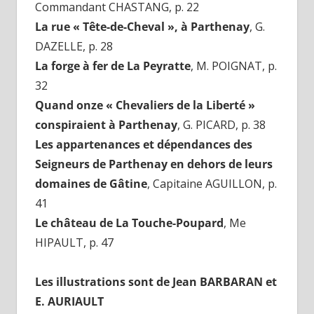
Commandant CHASTANG, p. 22
La rue « Tête-de-Cheval », à Parthenay
, G.
DAZELLE, p. 28
La forge à fer de La Peyratte
, M. POIGNAT, p.
32
Quand onze « Chevaliers de la Liberté »
conspiraient à Parthenay
, G. PICARD, p. 38
Les appartenances et dépendances des
Seigneurs de Parthenay en dehors de leurs
domaines de Gâtine
, Capitaine AGUILLON, p.
41
Le château de La Touche-Poupard
, Me
HIPAULT, p. 47
Les illustrations sont de Jean BARBARAN et
E. AURIAULT