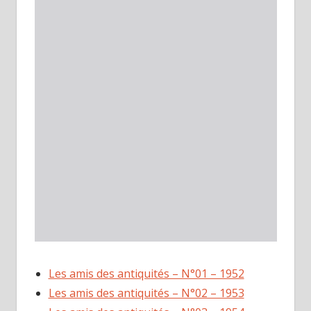
Les amis des antiquités – N°01 – 1952
Les amis des antiquités – N°02 – 1953