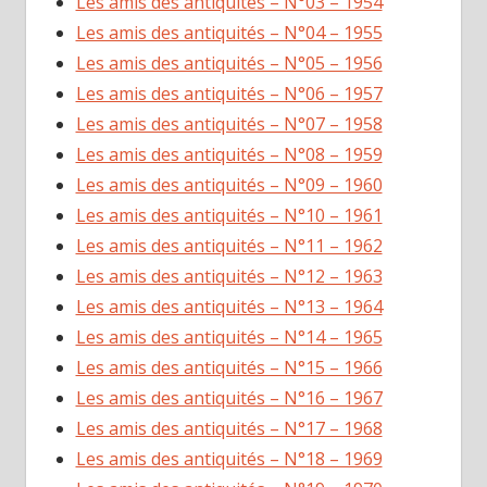
Les amis des antiquités – N°03 – 1954
Les amis des antiquités – N°04 – 1955
Les amis des antiquités – N°05 – 1956
Les amis des antiquités – N°06 – 1957
Les amis des antiquités – N°07 – 1958
Les amis des antiquités – N°08 – 1959
Les amis des antiquités – N°09 – 1960
Les amis des antiquités – N°10 – 1961
Les amis des antiquités – N°11 – 1962
Les amis des antiquités – N°12 – 1963
Les amis des antiquités – N°13 – 1964
Les amis des antiquités – N°14 – 1965
Les amis des antiquités – N°15 – 1966
Les amis des antiquités – N°16 – 1967
Les amis des antiquités – N°17 – 1968
Les amis des antiquités – N°18 – 1969