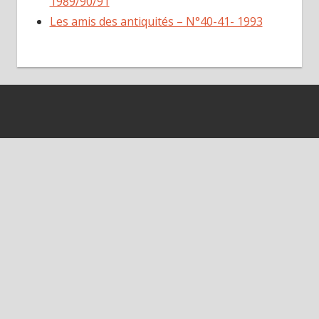
1989/90/91
Les amis des antiquités – N°40-41- 1993