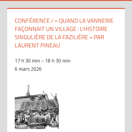
CONFÉRENCE / « QUAND LA VANNERIE
FAÇONNAIT UN VILLAGE : L’HISTOIRE
SINGULIÈRE DE LA FAZILIÈRE » PAR
LAURENT PINEAU
conférence
17 h 30 min
–
18 h 30 min
/
6 mars 2026
«
Quand
la
vannerie
façonnait
un
village