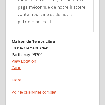
page méconnue de notre histoire
contemporaine et de notre
patrimoine local.
Maison du Temps Libre
10 rue Clément Ader
Parthenay
,
79200
View Location
Maison
Carte
du
about
More
Temps
{title}
Libre
Voir le calendrier complet