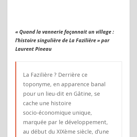
:
l’histoire
singulière
de
« Quand la vannerie façonnait un village :
La
l’histoire singulière de La Fazilière » par
Fazilière
Laurent Pineau
»
par
Laurent
La Fazilière ? Derrière ce
Pineau
toponyme, en apparence banal
pour un lieu-dit en Gâtine, se
cache une histoire
socio-économique unique,
marquée par le développement,
au début du XIXème siècle, d’une